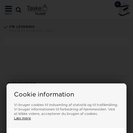
0
MENU
FRI LEVERING
med GLS ved køb over 1.499,-
Information
Forside
Cookie information
Kontakt
Om os
Vi bruger cookies til indsamling af statistik og til trafikmåling.
Vi bruger informationen til forbedring af hjemmesiden. Ved
Vilkår
at klikke videre, accepterer du brugen af cookies.
Ombytning
Læs mere
Retur
Reklamation