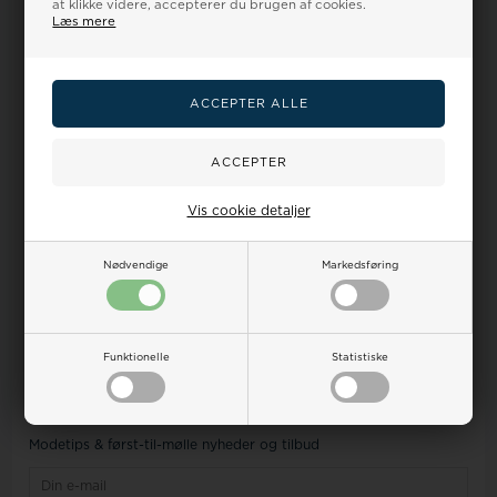
Forside
at klikke videre, accepterer du brugen af cookies.
Læs mere
Kontakt
Om os
Vilkår
Ombytning
Retur
Reklamation
Kundeservice
Vis cookie detaljer
Taskehuset
Torvet 14
4800 Nykøbing F
Nødvendige
Markedsføring
Danmark
CVR DK32281427
Nykobing@taskehuset.dk
Funktionelle
Statistiske
Tlf +45 54 85 18 14 ma-fr (10-16)
Nyhedsbrev
Modetips & først-til-mølle nyheder og tilbud