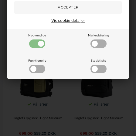
Häglofs rygsæk, Tight Small
Häglofs rygsæk, Tight Small
649,00
519,20 DKK
649,00
519,20 DKK
Vis cookie detaljer
LÆG I KURVEN
LÆG I KURVEN
Nødvendige
Markedsføring
20%
20%
Funktionelle
Statistiske
På lager
På lager
Häglofs rygsæk, Tight Medium
Häglofs rygsæk, Tight Medium
699,00
559,20 DKK
699,00
559,20 DKK