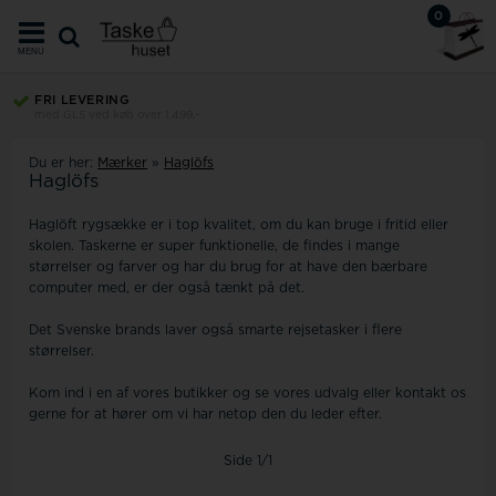
0
MENU
FRI LEVERING
med GLS ved køb over 1.499,-
Du er her:
Mærker
»
Haglöfs
Haglöfs
Haglöft rygsække er i top kvalitet, om du kan bruge i fritid eller
skolen. Taskerne er super funktionelle, de findes i mange
størrelser og farver og har du brug for at have den bærbare
computer med, er der også tænkt på det.
Det Svenske brands laver også smarte rejsetasker i flere
størrelser.
Kom ind i en af vores butikker og se vores udvalg eller kontakt os
gerne for at hører om vi har netop den du leder efter.
Side 1/1