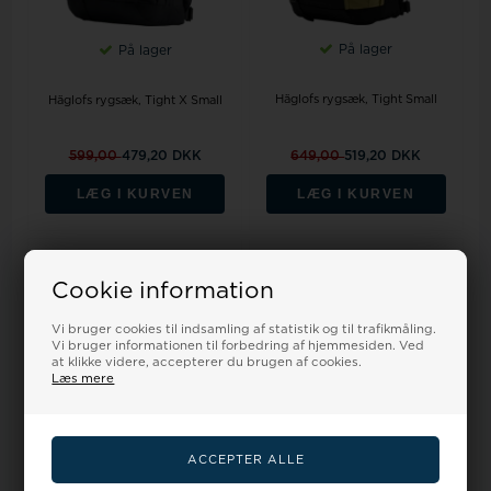
På lager
På lager
Häglofs rygsæk, Tight Small
Häglofs rygsæk, Tight X Small
599,00
479,20 DKK
649,00
519,20 DKK
LÆG I KURVEN
LÆG I KURVEN
20%
20%
Cookie information
Vi bruger cookies til indsamling af statistik og til trafikmåling.
Vi bruger informationen til forbedring af hjemmesiden. Ved
at klikke videre, accepterer du brugen af cookies.
Læs mere
På lager
På lager