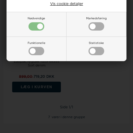
Vis cookie detaljer
Nødvendige
Markedsføring
Funktionelle
Statistiske
På lager
Eastpak, rygsæk Tutor ek955
Sort denim
899,00
719,20 DKK
LÆG I KURVEN
Side 1/1
7
varer i denne gruppe