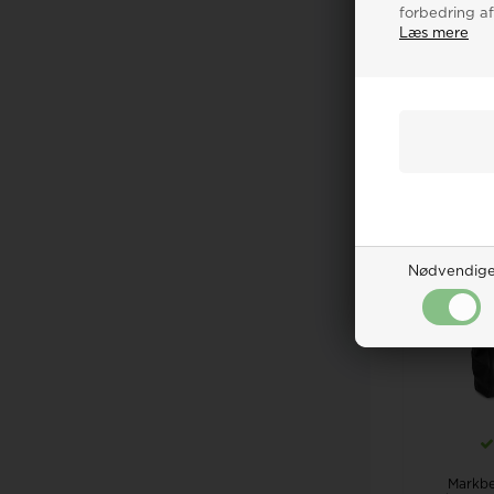
forbedring af
Læs mere
Escape
shopper
300,0
LÆG
20%
Nødvendig
Markbe