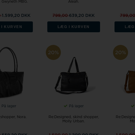
, Gwyneth MBG.
Aleah.
0
1.599,20 DKK
799,00
639,20 DKK
799,0
 I KURVEN
LÆG I KURVEN
LÆG
20%
20%
På lager
På lager
, shopper, Nora.
Re:Designed, skind shopper,
Re:Designe
Molly Urban.
Mo