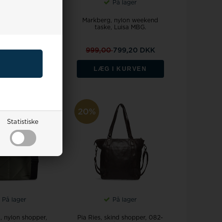
På lager
På lager
igned skind
Markberg, nylon weekend
hopper, Felicia
taske, Luisa MBG.
0
1.120,00 DKK
999,00
799,20 DKK
 I KURVEN
LÆG I KURVEN
20%
Statistiske
På lager
På lager
, nylon shopper,
Pia Ries, skind shopper, 082-