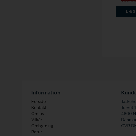
699,0
LÆG
Information
Kunde
Forside
Taskeh
Kontakt
Torvet 
Om os
4800 N
Vilkår
Danma
Ombytning
CVR D
Retur