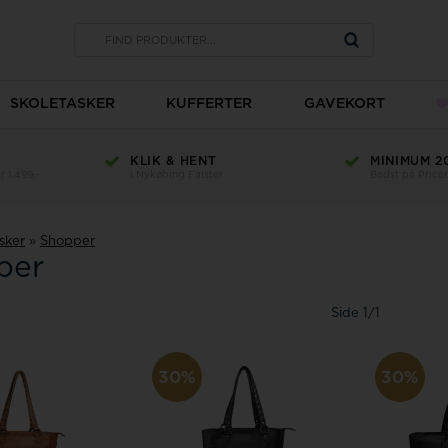
SKOLETASKER
KUFFERTER
GAVEKORT
KLIK & HENT
MINIMUM 2
 1.499,-
i Nykøbing Falster
Bedst på Price
sker
»
Shopper
per
Side 1/1
30%
30%