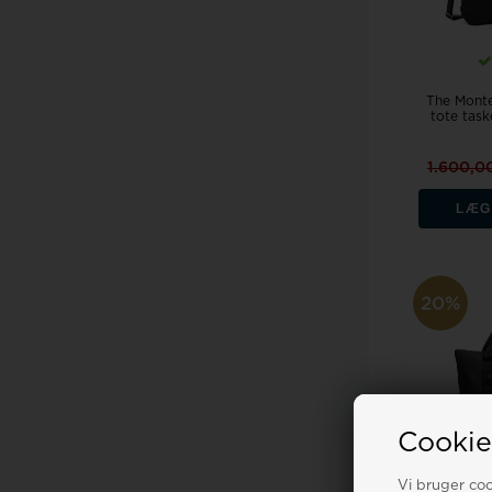
The Monte
tote tas
1.600,0
LÆG
20%
Cookie
Vi bruger cook