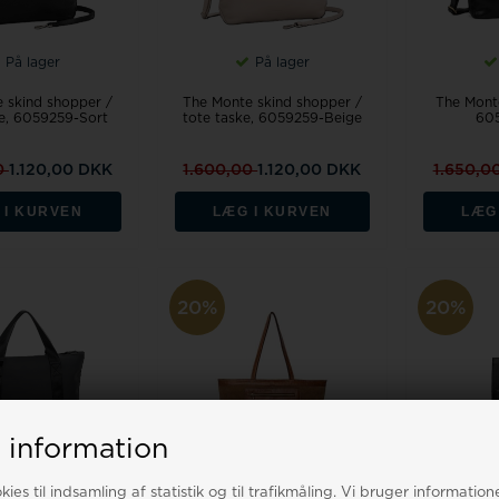
På lager
På lager
 skind shopper /
The Monte skind shopper /
The Mont
ke, 6059259-Sort
tote taske, 6059259-Beige
605
0
1.120,00 DKK
1.600,00
1.120,00 DKK
1.650,0
 I KURVEN
LÆG I KURVEN
LÆG
20%
20%
 information
ies til indsamling af statistik og til trafikmåling. Vi bruger informatione