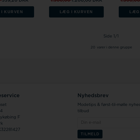
0
559,20 DKK
1.500,00
1.200,00 DKK
1.500,0
 I KURVEN
LÆG I KURVEN
LÆG
Side 1/1
20
varer i denne gruppe
service
Nyhedsbrev
uset
Modetips & først-til-mølle nyhe
14
tilbud
ykøbing F
rk
K32281427