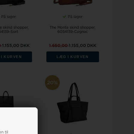
På lager
På lager
e skind shopper,
The Monte skind shopper,
4139-Sort
6054139-Cognac
0
1.155,00 DKK
1.650,00
1.155,00 DKK
 I KURVEN
LÆG I KURVEN
20%
n til