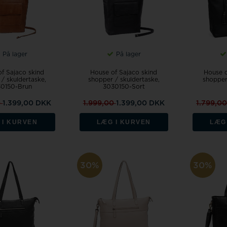
På lager
På lager
f Sajaco skind
House of Sajaco skind
House o
/ skuldertaske,
shopper / skuldertaske,
shopper
0150-Brun
3030150-Sort
0
1.399,00 DKK
1.999,00
1.399,00 DKK
1.799,0
 I KURVEN
LÆG I KURVEN
LÆG
30%
30%