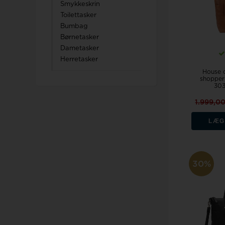
Smykkeskrin
Toilettasker
Bumbag
Børnetasker
Dametasker
Herretasker
House o
shopper 
303
1.999,0
LÆG
30%