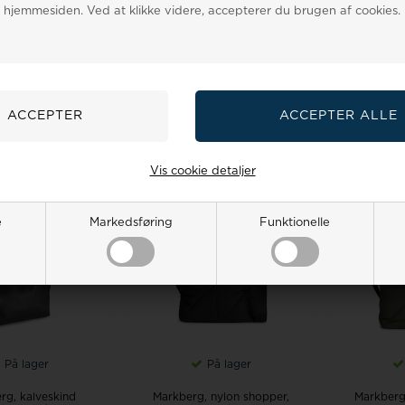
På lager
På lager
 hjemmesiden. Ved at klikke videre, accepterer du brugen af cookies.
 vandafvisende
ReDesigned skind shopper,
ReDes
, 1601130-Sort
Helia Shopper
taske/s
0
240,00 DKK
1.200,00
960,00 DKK
1.400,0
 I KURVEN
LÆG I KURVEN
LÆG
Vis cookie detaljer
20%
20%
e
Markedsføring
Funktionelle
På lager
På lager
rg, kalveskind
Markberg, nylon shopper,
Markberg