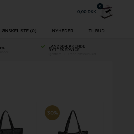
0
0,00 DKK
ØNSKELISTE
(0)
NYHEDER
TILBUD
LANDSDÆKKENDE
0%
BYTTESERVICE
runner
igennem LFD medlemsbutikker
30%