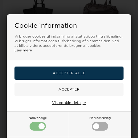
Cookie information
Vi bruger cookies til indsamling af statistik og til trafikmåling.
Vi bruger informationen til forbedring af hjemmesiden. Ved
På lager
På lager
at klikke videre, accepterer du brugen af cookies.
Læs mere
Markberg, nylon weekend
Bon Gout, skind weekend /
taske, Luisa MBG.
rejsetaske 11017 brun
999,00
799,20 DKK
2.200,00
1.760,00 DKK
LÆG I KURVEN
LÆG I KURVEN
Vis cookie detaljer
20%
20%
Nødvendige
Markedsføring