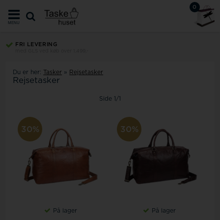
0
MENU
FRI LEVERING
med GLS ved køb over 1.499,-
Du er her:
Tasker
»
Rejsetasker
Rejsetasker
Side 1/1
30%
30%
På lager
På lager