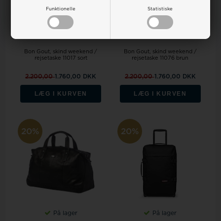
Funktionelle
Statistiske
På lager
På lager
Bon Gout, skind weekend /
Bon Gout, skind weekend /
rejsetaske 11076 brun
rejsetaske 11017 sort
2.200,00
1.760,00 DKK
2.200,00
1.760,00 DKK
LÆG I KURVEN
LÆG I KURVEN
20%
20%
På lager
På lager