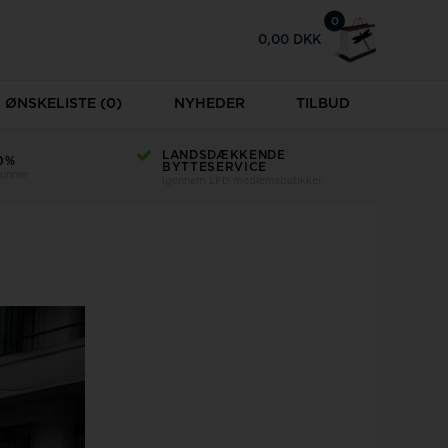
0
0,00 DKK
ØNSKELISTE
(0)
NYHEDER
TILBUD
LANDSDÆKKENDE
0%
BYTTESERVICE
runner
igennem LFD medlemsbutikker