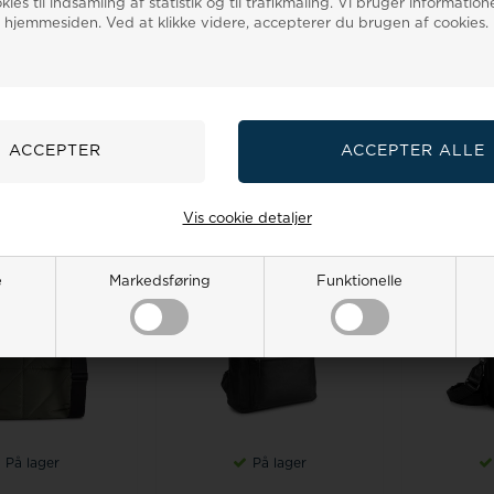
ies til indsamling af statistik og til trafikmåling. Vi bruger informatione
 hjemmesiden. Ved at klikke videre, accepterer du brugen af cookies.
På lager
På lager
, nylon weekend
Markberg, kalveskind
Markberg, 
, Luisa MBG.
shopper, Gwyneth MBG.
skuldert
0
799,20 DKK
1.999,00
1.599,20 DKK
699,0
 I KURVEN
LÆG I KURVEN
LÆG
Vis cookie detaljer
20%
20%
e
Markedsføring
Funktionelle
På lager
På lager