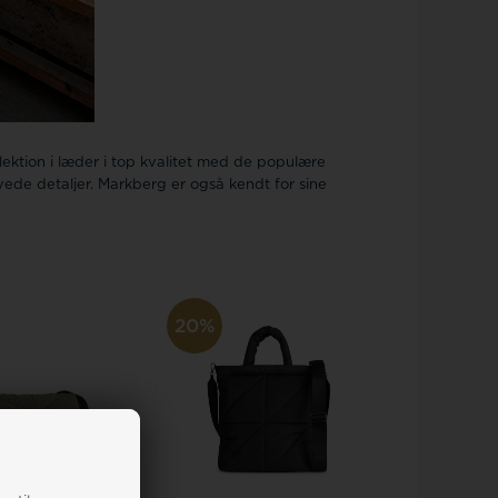
lektion i læder i top kvalitet med de populære
ede detaljer. Markberg er også kendt for sine
20%