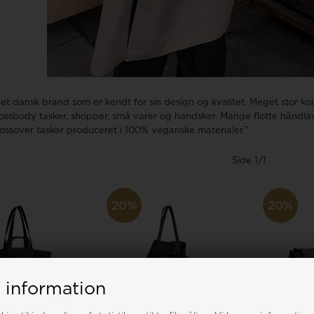
et dansk brand som er kendt for sin design og kvalitet. Meget stor kol
ssbody tasker, shopper, små varer og handsker. Mange flotte håndlav
rossover tasker produceret i 100% veganske materialer."
Side 1/1
20%
20%
 information