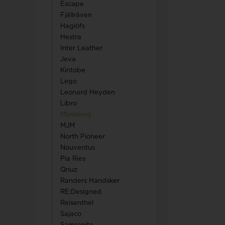
Escape
Fjällräven
Haglöfs
Hestra
Inter Leather
Jeva
Kintobe
Lego
Leonard Heyden
Libro
Markberg
MJM
North Pioneer
Nouventus
Pia Ries
Qnuz
Randers Handsker
RE:Designed
Reisenthel
Sajaco