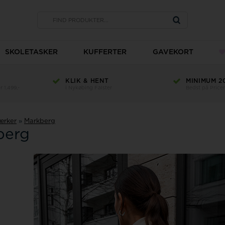
SKOLETASKER
KUFFERTER
GAVEKORT
KLIK & HENT
MINIMUM 2
 1.499,-
i Nykøbing Falster
Bedst på Price
ærker
»
Markberg
berg