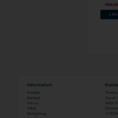
999,0
LÆG
Information
Kunde
Forside
Taskeh
Kontakt
Torvet 
Om os
4800 N
Vilkår
Danma
Ombytning
CVR D