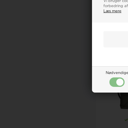
Vi bruger cook
forbedring af
Læs mere
Markberg
taske
999,0
LÆG
20%
Nødvendig