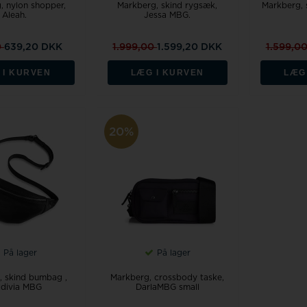
, nylon shopper,
Markberg, skind rygsæk,
Markberg, 
Aleah.
Jessa MBG.
0
639,20 DKK
1.999,00
1.599,20 DKK
1.599,0
 I KURVEN
LÆG I KURVEN
LÆG
20%
På lager
På lager
, skind bumbag ,
Markberg, crossbody taske,
ldivia MBG
DarlaMBG small