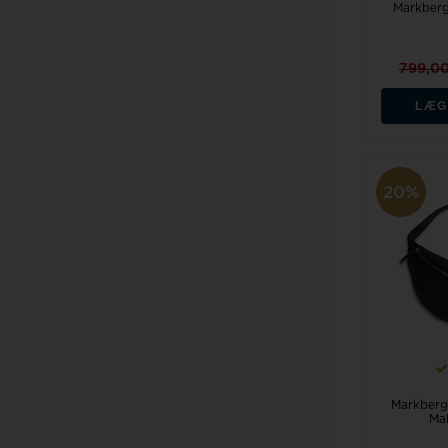
Markberg
799,0
LÆG
20%
Markberg
Ma