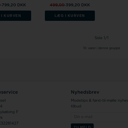
0
799,20 DKK
499,00
399,20 DKK
 I KURVEN
LÆG I KURVEN
Side 1/1
10
varer i denne gruppe
service
Nyhedsbrev
uset
Modetips & først-til-mølle nyhe
14
tilbud
ykøbing F
rk
K32281427