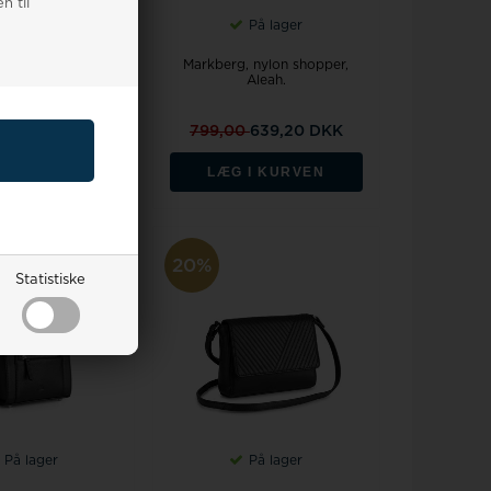
n til
På lager
På lager
nylon crossbody /
Markberg, nylon shopper,
aske, Calma MBG.
Aleah.
0
559,20 DKK
799,00
639,20 DKK
 I KURVEN
LÆG I KURVEN
20%
Statistiske
På lager
På lager