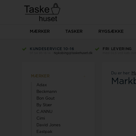
MÆRKER
TASKER
RYGSÆKKE
KUNDESERVICE 10-16
FRI LEVERING
tlf 54 85 18 14 -
Nykobing@taskehuset.dk
med GLS ved køb over
Beckmann
Du er her:
M
MÆRKER
Mark
Adax
Beckmann
Bon Gout
By Stær
C.ANNU
Cimi
David Jones
Eastpak