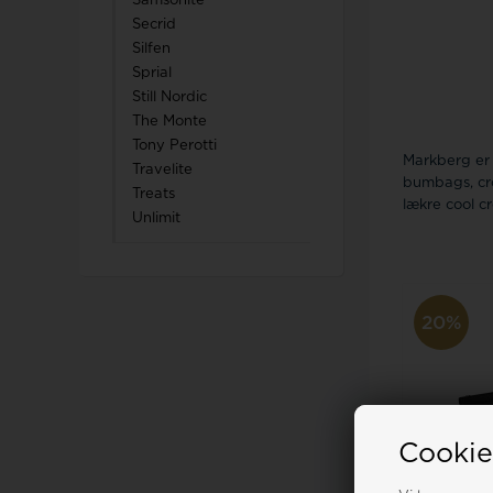
Samsonite
Secrid
Silfen
Sprial
Still Nordic
The Monte
Tony Perotti
Markberg er 
Travelite
bumbags, cro
Treats
lækre cool c
Unlimit
20%
Cookie