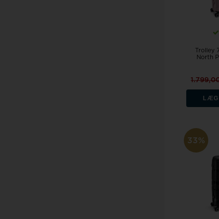
Trolley
North P
1.799,0
LÆG
33%