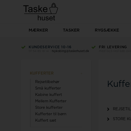
MÆRKER
TASKER
RYGSÆKKE
KUNDESERVICE 10-16
FRI LEVERING
tlf 54 85 18 14 -
Nykobing@taskehuset.dk
med GLS ved køb over
Beckmann
KUFFERTER
Kuffe
Rejsetilbehør
Små kufferter
Kabine kuffert
Mellem Kufferter
Store kufferter
REJSETI
Kufferter til børn
STORE K
Kuffert sæt