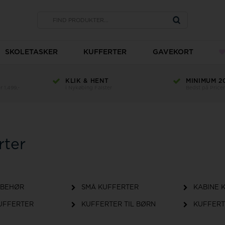
SKOLETASKER
KUFFERTER
GAVEKORT
KLIK & HENT
MINIMUM 2
 1.499,-
i Nykøbing Falster
Bedst på Price
rter
LBEHØR
SMÅ KUFFERTER
KABINE 
UFFERTER
KUFFERTER TIL BØRN
KUFFERT