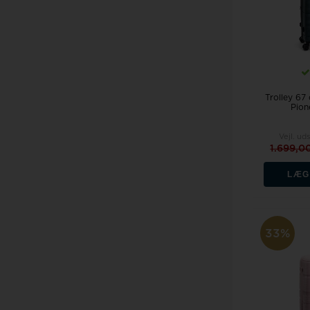
Trolley 67
Pion
Vejl. uds
1.699,0
LÆG
33%