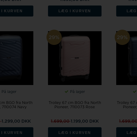
 I KURVEN
LÆG I KURVEN
LÆG
29%
29%
På lager
På lager
 cm BGO fra North
Trolley 67 cm BGO fra North
Trolley 67
, 7110074 Navy
Pioneer, 7110073 Rose
Pioneer
0
1.299,00 DKK
1.699,00
1.199,00 DKK
1.699,0
 I KURVEN
LÆG I KURVEN
LÆG