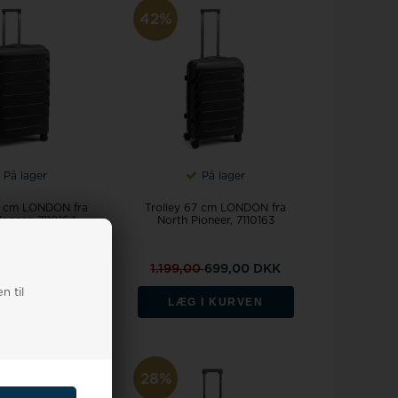
42%
På lager
På lager
7 cm LONDON fra
Trolley 67 cm LONDON fra
ioneer, 7110164
North Pioneer, 7110163
00
799,00 DKK
1.199,00
699,00 DKK
n til
 I KURVEN
LÆG I KURVEN
28%