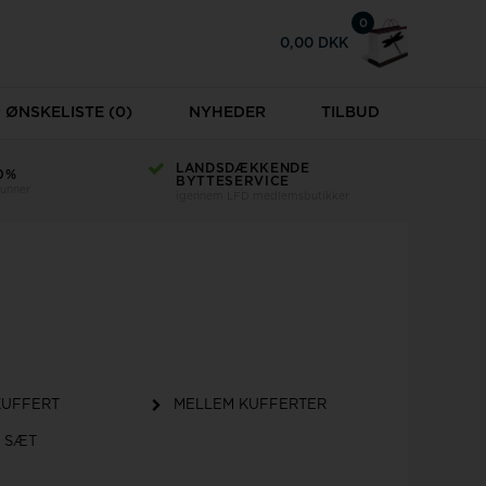
0
0,00 DKK
ØNSKELISTE
(0)
NYHEDER
TILBUD
LANDSDÆKKENDE
0%
BYTTESERVICE
runner
igennem LFD medlemsbutikker
KUFFERT
MELLEM KUFFERTER
 SÆT