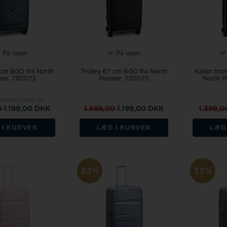
På lager
På lager
 cm BGO fra North
Trolley 67 cm BGO fra North
Kabin trol
eer, 7110073
Pioneer, 7110073
North P
algspris
1.699,00
0
1.199,00 DKK
1.699,00
1.199,00 DKK
1.399,
 I KURVEN
LÆG I KURVEN
LÆG
33%
33%