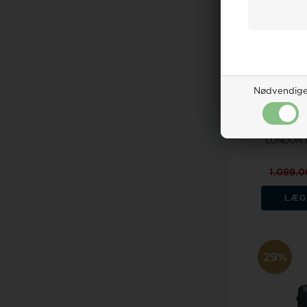
Nødvendig
Kabin 
LONDON fr
1.099,
LÆG
29%