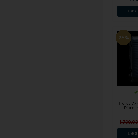
LÆG
28%
Trolley 77
Pioneer
1.799,0
LÆG