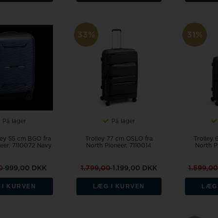
33%
31%
På lager
På lager
ley 55 cm BGO fra
Trolley 77 cm OSLO fra
Trolley
eer, 7110072 Navy
North Pioneer, 7110014
North P
00
999,00 DKK
1.799,00
1.199,00 DKK
1.599,0
 I KURVEN
LÆG I KURVEN
LÆG