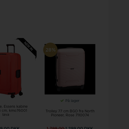
28%
På lager
e, Essens kabine
55 cm, kmo76001
Trolley 77 cm BGO fra North
lava
Pioneer, Rose 7110074
99,00 DKK
1.799,00
1.299,00 DKK