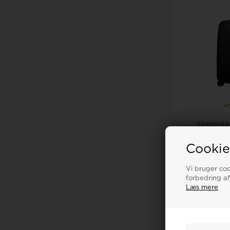
Samsonite,
cm, kmo
Cookie
1.6
Vi bruger cook
LÆG
forbedring af
Læs mere
45%