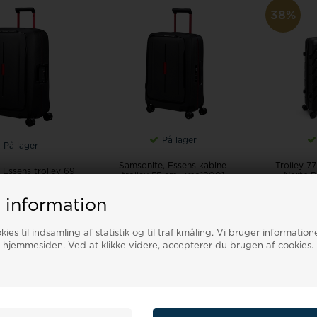
38%
På lager
På lager
Samsonite, Essens kabine
Trolley 7
 Essens trolley 69
trolley 55 cm, kmo18001
North P
18002 sort-rød
sort-rød
 information
99,00 DKK
1.499,00 DKK
1.299,
ies til indsamling af statistik og til trafikmåling. Vi bruger informatione
 I KURVEN
LÆG I KURVEN
LÆG
 hjemmesiden. Ved at klikke videre, accepterer du brugen af cookies.
20%
28%