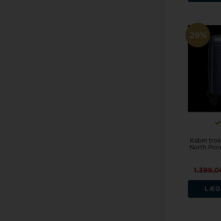
29%
Kabin trol
North Pion
1.399,
LÆG