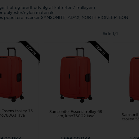
et flot og bredt udvalg af kufferter / trolleyer i
er polyester/nylon materiale.
ores populære mærker SAMSONITE, ADAX, NORTH PIONEER, BON
Side 1/1
 Essens trolley 75
Samsonite, Essens trolley 69
Samsonit
mo76003 lava
cm, kmo76002 lava
trolley 
99,00 DKK
1.699,00 DKK
1.4