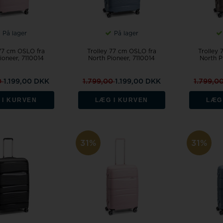
På lager
På lager
 77 cm OSLO fra
Trolley 77 cm OSLO fra
Trolley
ioneer, 7110014
North Pioneer, 7110014
North P
0
1.199,00 DKK
1.799,00
1.199,00 DKK
1.799,0
 I KURVEN
LÆG I KURVEN
LÆG
31%
31%