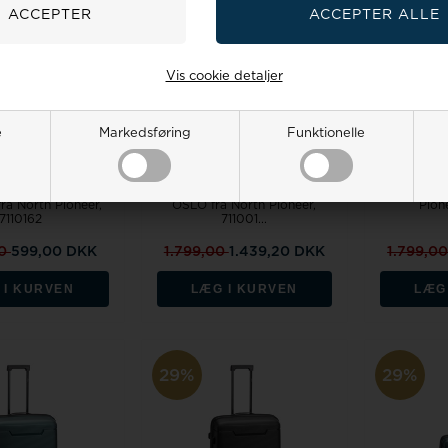
Vis cookie detaljer
e
Markedsføring
Funktionelle
På lager
På lager
Trolley 55 cm
Business kabin laptop trolley
Trolley 77
a North Pioneer,
OSLO fra North Pioneer,
Pion
7110162
711001...
00
599,00 DKK
1.799,00
1.439,20 DKK
1.799,0
 I KURVEN
LÆG I KURVEN
LÆG
29%
29%