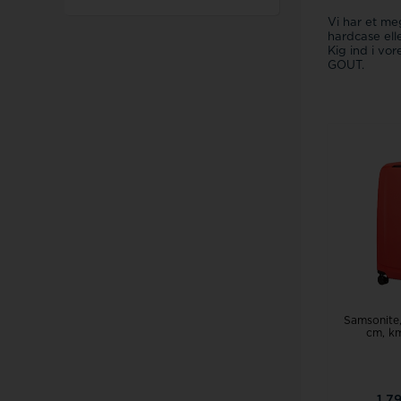
Vi har et meg
hardcase ell
Kig ind i v
GOUT.
Samsonite,
cm, k
1.7