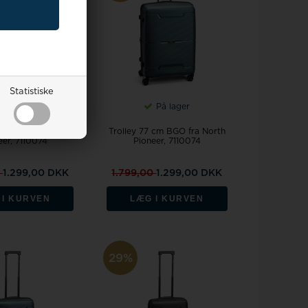
Statistiske
På lager
På lager
 cm BGO fra North
Trolley 77 cm BGO fra North
eer, 7110074
Pioneer, 7110074
0
1.299,00 DKK
1.799,00
1.299,00 DKK
 I KURVEN
LÆG I KURVEN
29%