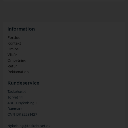
Information
Forside
Kontakt
Om os
Vilkår
Ombytning
Retur
Reklamation
Kundeservice
Taskehuset
Torvet 14
4800 Nykøbing F
Danmark
CVR DK32281427
Nykobing@taskehuset.dk