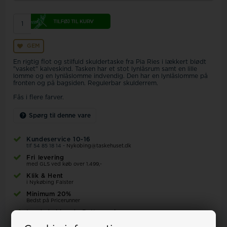
GEM
En rigtig flot og stilfuld skuldertaske fra Pia Ries i lækkert blødt
"vasket" kalveskind. Tasken har et stot lynlåsrum samt en lille
lomme og en lynlåslomme indvendig. Den har en lynlåslomme på
fronten og på bagsiden. Regulerbar skulderrem.
Fås i flere farver.
Spørg til denne vare
Kundeservice 10-16
tlf 54 85 18 14 -
Nykobing@taskehuset.dk
Fri levering
med GLS ved køb over 1.499,-
Klik & Hent
i Nykøbing Falster
Minimum 20%
Bedst på Pricerunner
Landsdækkende Bytteservice
igennem LFD medlemsbutikker