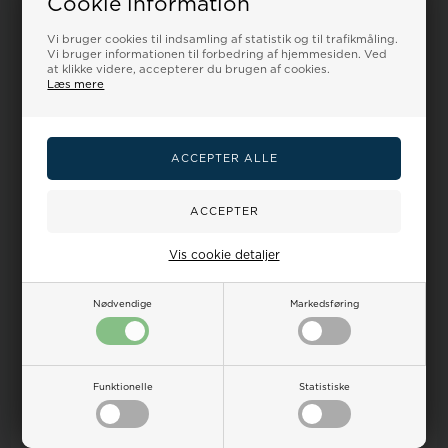
Cookie information
Vi bruger cookies til indsamling af statistik og til trafikmåling.
Mærke
Vi bruger informationen til forbedring af hjemmesiden. Ved
at klikke videre, accepterer du brugen af cookies.
Læs mere
Pia Ries
Køn
dame
Farve
Cognac
Materiale
Vis cookie detaljer
Kalveskind
Anbefalet til
Nødvendige
Markedsføring
Hank
Funktionelle
Statistiske
Skuldertaske
ja