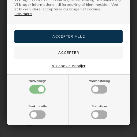
Vi bruger cookies til indsamling af statistik og til trafikmåling.
Vi bruger informationen til forbedring af hjemmesiden. Ved
Skuldertaske
at klikke videre, accepterer du brugen af cookies.
Læs mere
Crossover
Højde
43
Bredde
Vis cookie detaljer
13
Dybde
Nødvendige
Markedsføring
Længde
28
Vægt
Funktionelle
Statistiske
800 gram.
Liter