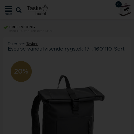
0
MENU
FRI LEVERING
med GLS ved køb over 1.499,-
Du er her:
Tasker
Escape vandafvisende rygsæk 17", 1601110-Sort
20%
20%