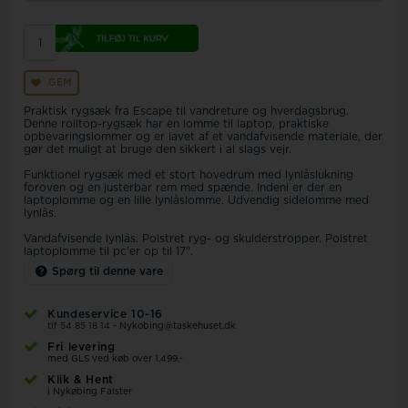
GEM
Praktisk rygsæk fra Escape til vandreture og hverdagsbrug.
Denne rolltop-rygsæk har en lomme til laptop, praktiske
opbevaringslommer og er lavet af et vandafvisende materiale, der
gør det muligt at bruge den sikkert i al slags vejr.
Funktionel rygsæk med et stort hovedrum med lynlåslukning
foroven og en justerbar rem med spænde. Indeni er der en
laptoplomme og en lille lynlåslomme. Udvendig sidelomme med
lynlås.
Vandafvisende lynlås. Polstret ryg- og skulderstropper. Polstret
laptoplomme til pc'er op til 17".
Spørg til denne vare
Kundeservice 10-16
tlf 54 85 18 14 -
Nykobing@taskehuset.dk
Fri levering
med GLS ved køb over 1.499,-
Klik & Hent
i Nykøbing Falster