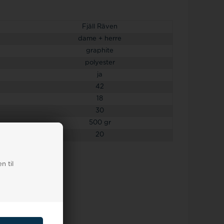
Fjäll Räven
dame + herre
graphite
polyester
ja
42
18
30
500 gr
20
n til