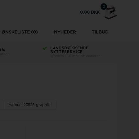
0
0,00 DKK
ØNSKELISTE
(0)
NYHEDER
TILBUD
LANDSDÆKKENDE
0%
BYTTESERVICE
runner
igennem LFD medlemsbutikker
Varenr.:
23525-graphite