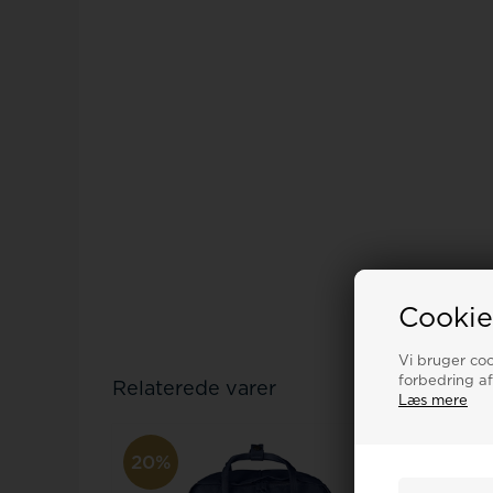
Cookie
Vi bruger cook
forbedring af
Relaterede varer
Læs mere
20%