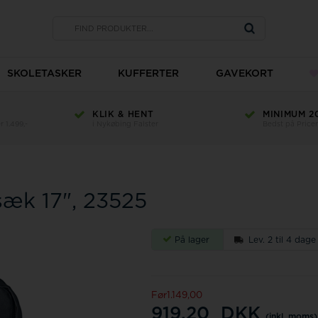
SKOLETASKER
KUFFERTER
GAVEKORT
KLIK & HENT
MINIMUM 2
 1.499,-
i Nykøbing Falster
Bedst på Price
sæk 17", 23525
På lager
Lev. 2 til 4 dage
Før1.149,00
919,20
DKK
(inkl. moms)