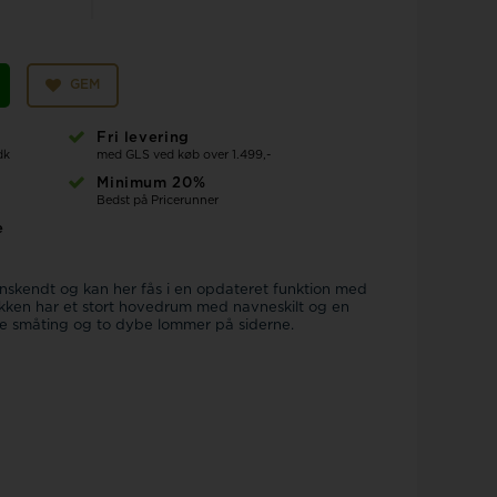
GEM
Fri levering
dk
med GLS ved køb over 1.499,-
Minimum 20%
Bedst på Pricerunner
e
nskendt og kan her fås i en opdateret funktion med
sækken har et stort hovedrum med navneskilt og en
re småting og to dybe lommer på siderne.