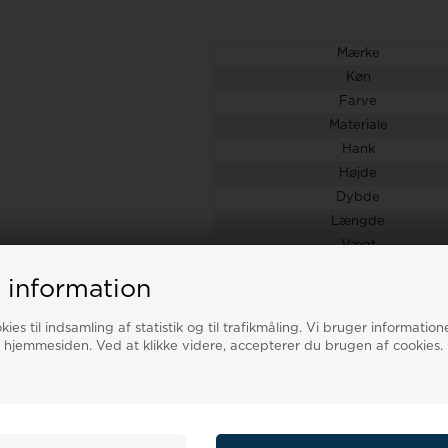
Mærke
Køn
Farve
Materiale
Hank
Højde
Dybde
Længde
Vægt
Liter
 information
ies til indsamling af statistik og til trafikmåling. Vi bruger informatione
 hjemmesiden. Ved at klikke videre, accepterer du brugen af cookies.