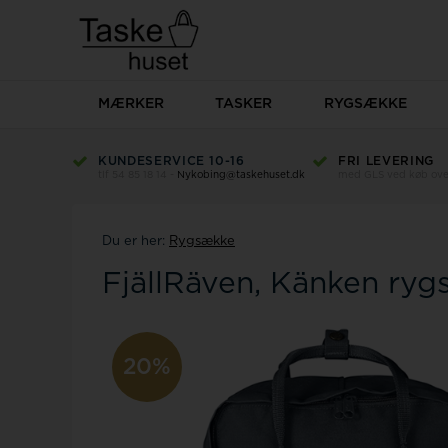
MÆRKER
TASKER
RYGSÆKKE
KUNDESERVICE 10-16
FRI LEVERING
tlf 54 85 18 14 -
Nykobing@taskehuset.dk
med GLS ved køb over
Beckmann
Du er her:
Rygsække
FjällRäven, Känken ryg
20%