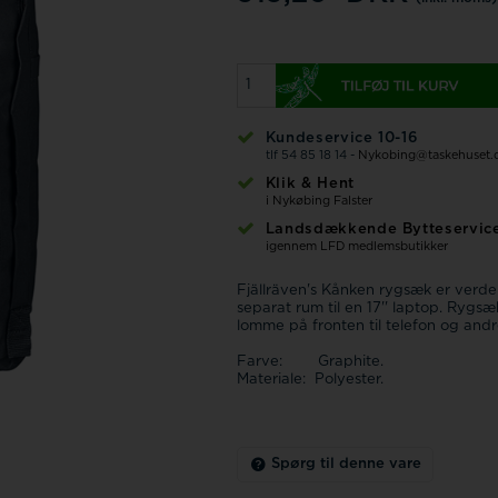
Kundeservice 10-16
tlf 54 85 18 14 -
Nykobing@taskehuset.
Klik & Hent
i Nykøbing Falster
Landsdækkende Bytteservic
igennem LFD medlemsbutikker
Fjällräven's Kånken rygsæk er verde
separat rum til en 17'' laptop. Ryg
lomme på fronten til telefon og and
Farve: Graphite.
Materiale: Polyester.
Spørg til denne vare