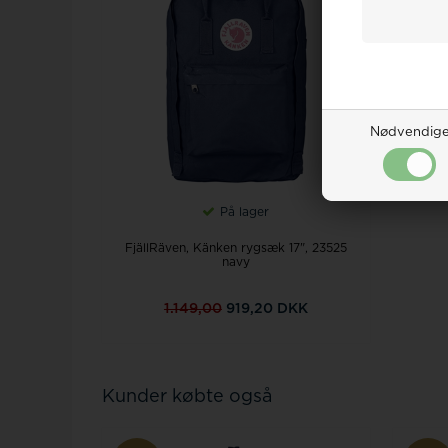
Nødvendig
På lager
FjällRäven, Känken rygsæk 17", 23525
navy
1.149,00
919,20 DKK
Kunder købte også