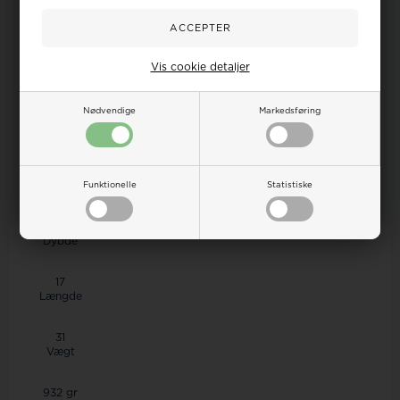
Hank
Skuldertaske
Vis cookie detaljer
Crossover
Nødvendige
Markedsføring
Højde
37
Funktionelle
Statistiske
Bredde
Dybde
17
Længde
31
Vægt
932 gr