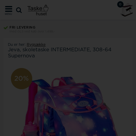
0
MENU
FRI LEVERING
med GLS ved køb over 1.499,-
Du er her:
Rygsække
Jeva, skoletaske INTERMEDIATE, 308-64
Supernova
20%
20%