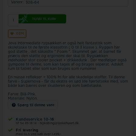
Varenr.:
308-64
GEM
Jeva Intermediate rygsækken er også helt fantastisk som
skoletaske til de første klassetrin ( 0 til 3 klasse ). Ryggen har
god støtte , det såkaldte " Foam ". Skummet gør, at barnet får
præcis den støtte og ergonomi der skal til. Rygsækken
indeholder stor cooler pocket + drikkedunk . Der medfølger også
gympose til denne, som kan tages af og bruges seperat. Adskilt
rum til tablet eller som kan bruges som rumdeler
En masse reflekser + 100% fri for alle skadelige stoffer. Til denne
farve - Supernova - får du ekstra en sød lille hjertetaske med, som
både kan bæres over skulderen og som bæltetaske.
Farve: Blå-Pink.
Materiale: Nylon.
Spørg til denne vare
Kundeservice 10-16
tlf 54 85 18 14 -
Nykobing@taskehuset.dk
Fri levering
med GLS ved køb over 1.499,-