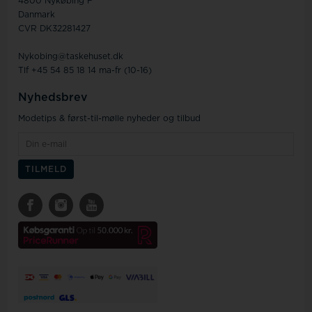
4800 Nykøbing F
Danmark
CVR DK32281427
Nykobing@taskehuset.dk
Tlf +45 54 85 18 14 ma-fr (10-16)
Nyhedsbrev
Modetips & først-til-mølle nyheder og tilbud