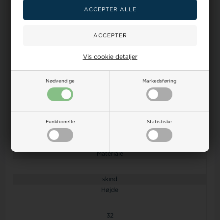
Mærke
Vis cookie detaljer
Bon Gout
Køn
Nødvendige
Markedsføring
dame + herre
Farve
Funktionelle
Statistiske
brun
Materiale
skind
Højde
32