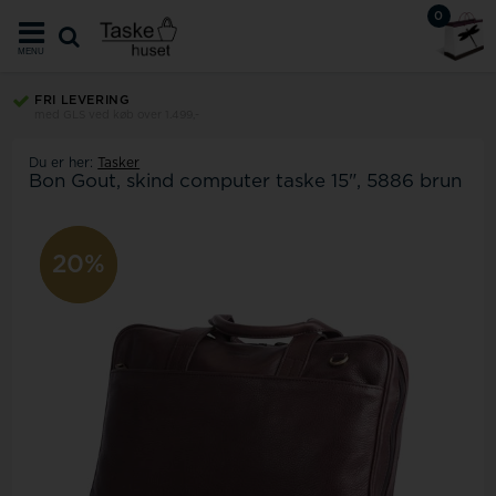
0
MENU
FRI LEVERING
med GLS ved køb over 1.499,-
Du er her:
Tasker
Bon Gout, skind computer taske 15", 5886 brun
20%
20%