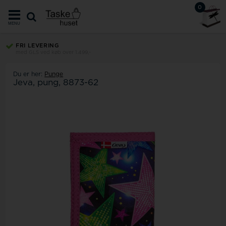
0
MENU
FRI LEVERING
med GLS ved køb over 1.499,-
Du er her:
Punge
Jeva, pung, 8873-62