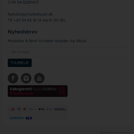
CVR DK32281427
Nykobing@taskehuset.dk
Tlf +45 54 85 18 14 ma-fr (10-16)
Nyhedsbrev
Modetips & først-til-mølle nyheder og tilbud
Webshop by Houmann