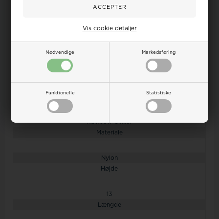
Mærke
Vis cookie detaljer
Jeva
Nødvendige
Markedsføring
Køn
Pige
Funktionelle
Statistiske
Farve
Rainbow Glitter
Materiale
Nylon
Højde
13
Længde