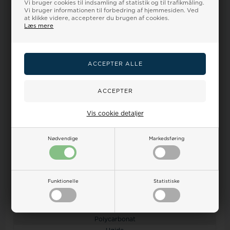
Vi bruger cookies til indsamling af statistik og til trafikmåling.
Minimum 20%
Vi bruger informationen til forbedring af hjemmesiden. Ved
Bedst på Pricerunner
at klikke videre, accepterer du brugen af cookies.
Landsdækkende Bytteservice
Læs mere
igennem LFD medlemsbutikker
Mærke
Adax
Vis cookie detaljer
Køn
Nødvendige
Markedsføring
dame + herre
Farve
sort
Funktionelle
Statistiske
Materiale
Polycarbonat