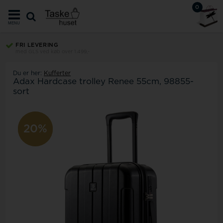
0
MENU
FRI LEVERING
med GLS ved køb over 1.499,-
Du er her:
Kufferter
Adax Hardcase trolley Renee 55cm, 98855-
sort
20%
20%