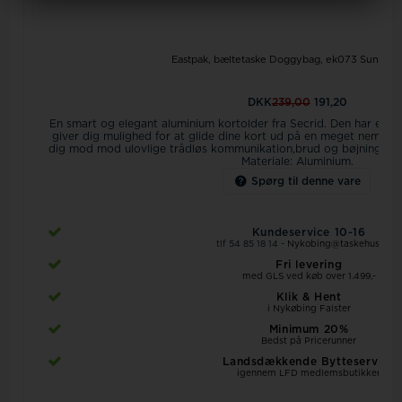
Eastpak, bæltetaske Doggybag, ek073 Sunday 
DKK
239,00
191,20
En smart og elegant aluminium kortolder fra Secrid. Den har en
giver dig mulighed for at glide dine kort ud på en meget nem må
dig mod mod ulovlige trådløs kommunikation,brud og bøjning.
Pla
Materiale: Aluminium.
Spørg til denne vare
Kundeservice 10-16
tlf 54 85 18 14 -
Nykobing@taskehuset.dk
Fri levering
med GLS ved køb over 1.499,-
Klik & Hent
i Nykøbing Falster
Minimum 20%
Bedst på Pricerunner
Landsdækkende Bytteservice
igennem LFD medlemsbutikker