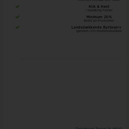
med GLS ved køb over 1.499,-
Klik & Hent
i Nykøbing Falster
Minimum 20%
Bedst på Pricerunner
Landsdækkende Bytteservice
igennem LFD medlemsbutikker
Taskehuset
Torvet 14
4800 Nyk