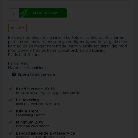
GEM
En smart og elegant aluminium kortolder fra Secrid. Den har en
patenterede mekanisme som giver dig mulighed for at glide dine
kort ud på en meget nem måde. Aluminiumshuset sikrer dig mod
mod ulovlige trådløs kommunikation,brud og bøjning.
Plads til 4-6 kort.
Farve: Rød.
Materiale: Aluminium.
Spørg til denne vare
Kundeservice 10-16
tlf 54 85 18 14 -
Nykobing@taskehuset.dk
Fri levering
med GLS ved køb over 1.499,-
Klik & Hent
i Nykøbing Falster
Minimum 20%
Bedst på Pricerunner
Landsdækkende Bytteservice
igennem LFD medlemsbutikker