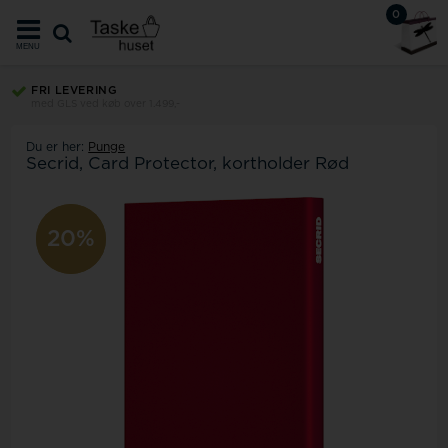
0
MENU
FRI LEVERING
med GLS ved køb over 1.499,-
Du er her:
Punge
Secrid, Card Protector, kortholder Rød
20%
20%