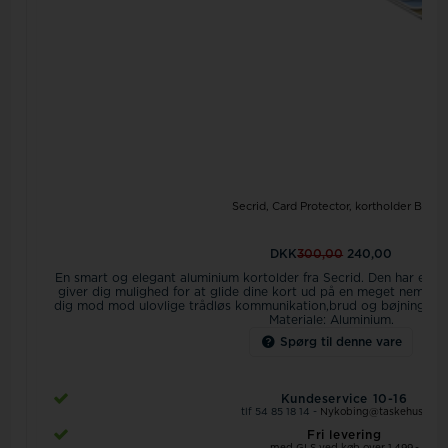
Secrid, Card Protector, kortholder Blå
DKK
300,00
240,00
En smart og elegant aluminium kortolder fra Secrid. Den har en
giver dig mulighed for at glide dine kort ud på en meget nem må
dig mod mod ulovlige trådløs kommunikation,brud og bøjning.
Pla
Materiale: Aluminium.
Spørg til denne vare
Kundeservice 10-16
tlf 54 85 18 14 -
Nykobing@taskehuset.dk
Fri levering