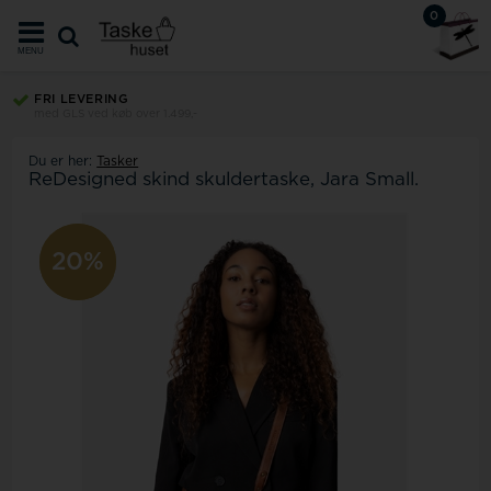
0
MENU
FRI LEVERING
med GLS ved køb over 1.499,-
Du er her:
Tasker
ReDesigned skind skuldertaske, Jara Small.
20%
20%