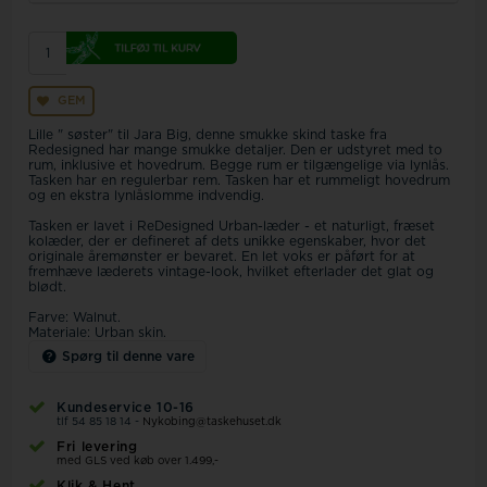
GEM
Lille " søster" til Jara Big, denne smukke skind taske fra
Redesigned har mange smukke detaljer. Den er udstyret med to
rum, inklusive et hovedrum. Begge rum er tilgængelige via lynlås.
Tasken har en regulerbar rem. Tasken har et rummeligt hovedrum
og en ekstra lynlåslomme indvendig.
Tasken er lavet i ReDesigned Urban-læder - et naturligt, fræset
kolæder, der er defineret af dets unikke egenskaber, hvor det
originale åremønster er bevaret. En let voks er påført for at
fremhæve læderets vintage-look, hvilket efterlader det glat og
blødt.
Farve: Walnut.
Materiale: Urban skin.
Spørg til denne vare
Kundeservice 10-16
tlf 54 85 18 14 -
Nykobing@taskehuset.dk
Fri levering
med GLS ved køb over 1.499,-
Klik & Hent