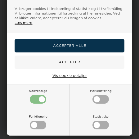
Vi bruger cookies til indsamling af statistik og til trafikmåling.
Vi bruger informationen til forbedring af hjemmesiden. Ved
Skuldertaske
at klikke videre, accepterer du brugen af cookies.
Læs mere
ja
Crossover
ja
Højde
19
Bredde
Vis cookie detaljer
Dybde
Nødvendige
Markedsføring
5
Længde
Funktionelle
Statistiske
17
Vægt