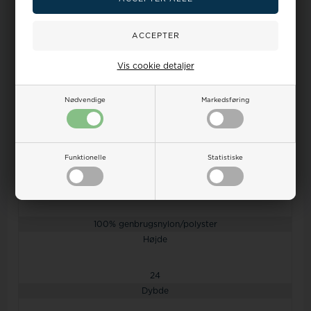
Mærke
Vis cookie detaljer
Kintobe
Køn
Nødvendige
Markedsføring
kvinde
Farve
Funktionelle
Statistiske
soft rose
Materiale
100% genbrugsnylon/polyster
Højde
24
Dybde