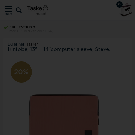
0
MENU
FRI LEVERING
med GLS ved køb over 1.499,-
Du er her:
Tasker
Kintobe, 13" + 14"computer sleeve, Steve.
20%
20%